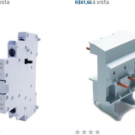
vista
à vista
R$61,66