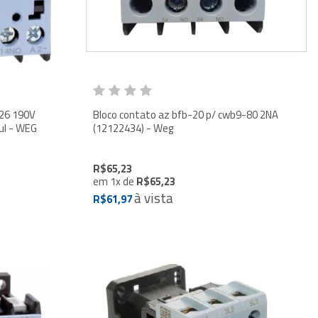
26 190V
Bloco contato az bfb-20 p/ cwb9-80 2NA
50HZ/220V 60HZ 12486661 Azul - WEG
(12122434) - Weg
R$65,23
em
1
x
de
R$65,23
à vista
R$61,97