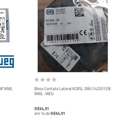
MWL
Bloco Contato Lateral ACBSL 2NA (14250129)
MWL -WEG
R$64,91
em
1
x
de
R$64,91