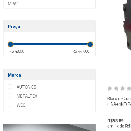
MPW
Preço
R$ 43,00
R$ 447,00
Marca
AUTONICS
METALTEX
Bloco de Contato L
(1NA+1NF) P
WEG
R$58,89
em
1
x
de
R$