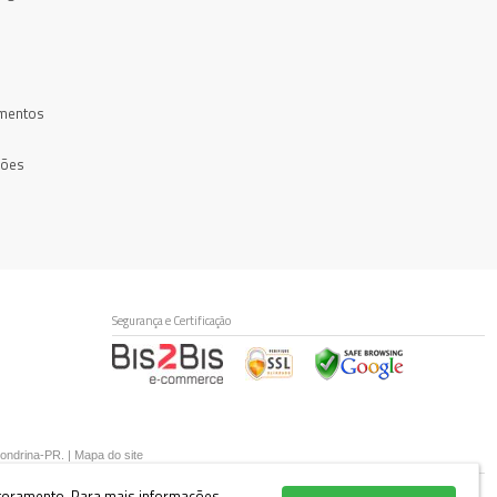
mentos
ções
Segurança e Certificação
Londrina-PR. |
Mapa do site
itoramento.
Para mais informações,