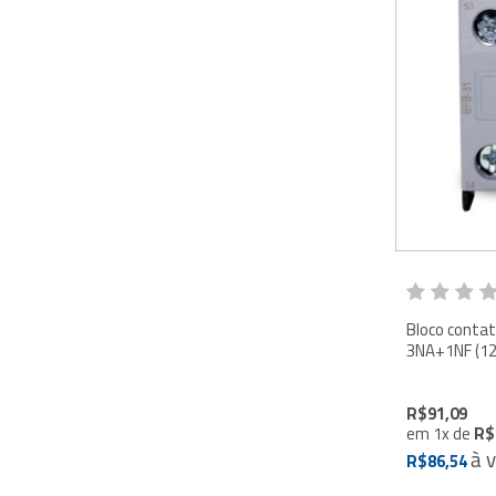
Bloco contat
3NA+1NF (12
R$91,09
em
1
x
de
R$
à 
R$86,54