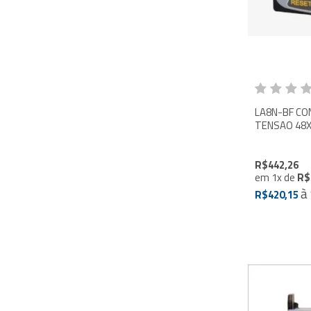
LA8N-BF CO
TENSAO 48
R$442,26
em
1
x
de
R$
à
R$420,15