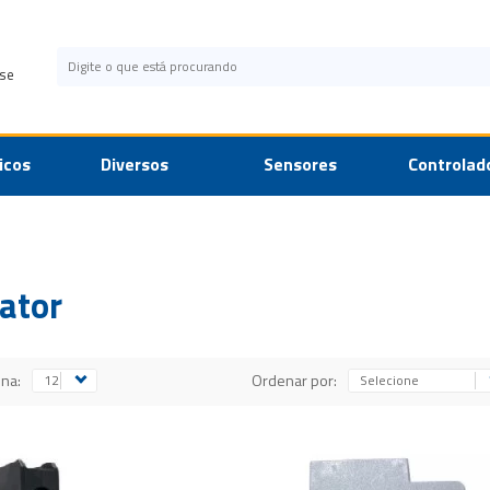
se
icos
Diversos
Sensores
Controlad
ator
ina:
Ordenar por: