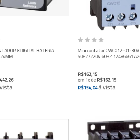
NTADOR 8 DIGITAL BATERIA
Mini contator CWC012-01-30V
X24MM
R$162,15
442,26
em
1
x
de
R$162,15
 vista
à vista
R$154,04