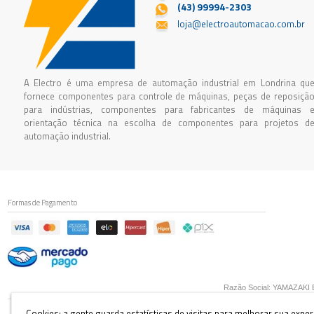
(43) 99994-2303
loja@electroautomacao.com.br
A Electro é uma empresa de automação industrial em Londrina qu
fornece componentes para controle de máquinas, peças de reposiçã
para indústrias, componentes para fabricantes de máquinas 
orientação técnica na escolha de componentes para projetos d
automação industrial.
Formas de Pagamento
Razão Social: YAMAZAKI E 
Cookies: a gente guarda estatísticas de visitas para melhorar sua expe