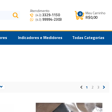
Atendimento
Meu Carrinho
0
3329-1150
(43)
R$0,00
99994-2303
(43)
ores
Indicadores e Medidores
Todas Categorias
1
2
3