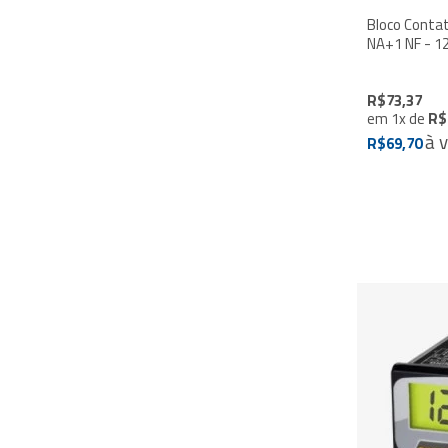
Bloco Conta
NA+
R$73,37
em
1
x
de
R$
à 
R$69,70