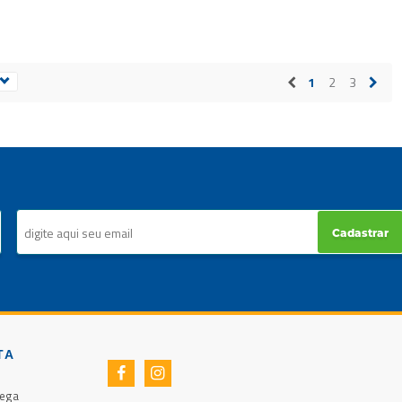
1
2
3
Cadastrar
TA
rega