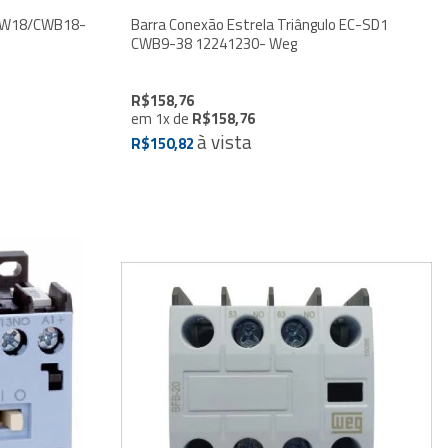
MPW18/CWB18-
Barra Conexão Estrela Triângulo EC-SD1
CWB9-38 12241230- Weg
R$158,76
em
1
x
de
R$158,76
à vista
R$150,82