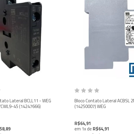
ateral BCLL11 - WEG
Bloco Contato Lateral ACBSL 2NF 
/CWL9-45 (14247666)
(14250007) WEG
R$64,91
58,89
em
1
x
de
R$64,91