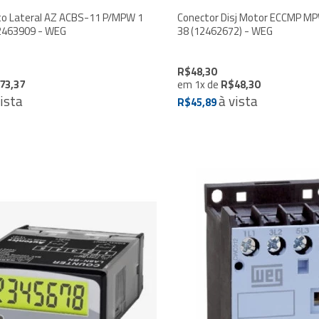
to Lateral AZ ACBS-11 P/MPW 1
Conector Disj Motor ECCMP 
1 NF - 12463909 - WEG
38 (12462672) - WEG
R$48,30
73,37
em
1
x
de
R$48,30
vista
à vista
R$45,89