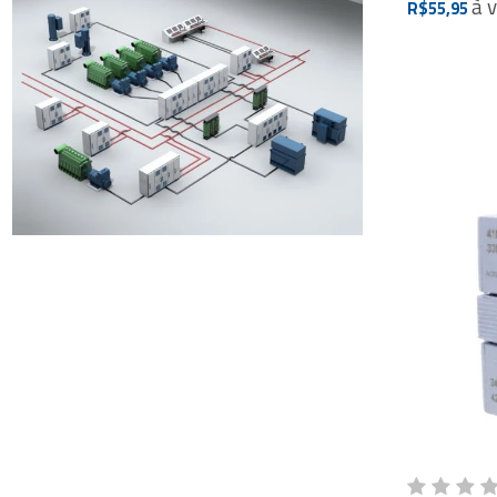
à 
R$55,95