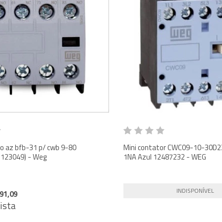
o az bfb-31 p/ cwb 9-80
Mini contator CWC09-10-30D2
123049) - Weg
1NA Azul 12487232 - WEG
INDISPONÍVEL
91,09
vista