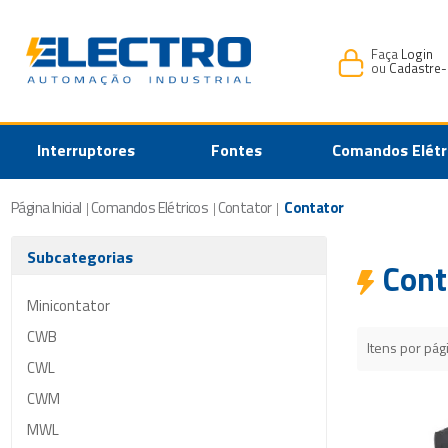
Faça
Login
ou
Cadastre-
Interruptores
Fontes
Comandos Elétr
Página Inicial
Comandos Elétricos
Contator
Contator
|
|
|
Subcategorias
Cont
Minicontator
CWB
Itens por pág
CWL
CWM
MWL