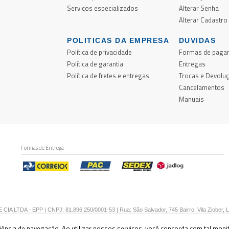
Serviços especializados
Alterar Senha
Alterar Cadastro
POLITICAS DA EMPRESA
DUVIDAS
Política de privacidade
Formas de paga
e
Política de garantia
Entregas
o
Política de fretes e entregas
Trocas e Devolu
e
Cancelamentos
e
Manuais
Formas de Entrega
CIA LTDA - EPP | CNPJ: 81.896.250/0001-53 | Rua: São Salvador, 745 Bairro: Vila Ziober, 
riência de navegação. Ao utilizar nossos serviços, você concorda com tal mon