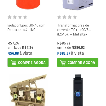
Isolador Epoxi 30x40 com
Transformadores de
Rosca de 1/4 - JNG
corrente TC1- 100/5
(I26467) – Metaltex
R$7,24
R$86,92
em
1
x
de
R$7,24
em
1
x
de
R$86,92
à vista
à vista
R$6,88
R$82,57
COMPRE AGORA
COMPRE AGORA