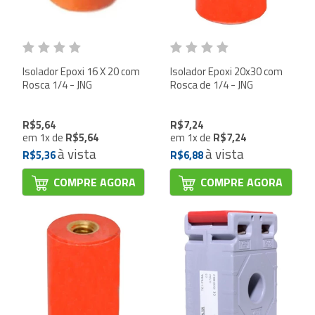
Isolador Epoxi 16 X 20 com
Isolador Epoxi 20x30 com
Rosca 1/4 - JNG
Rosca de 1/4 - JNG
R$5,64
R$7,24
em
1
x
de
R$5,64
em
1
x
de
R$7,24
à vista
à vista
R$5,36
R$6,88
COMPRE AGORA
COMPRE AGORA