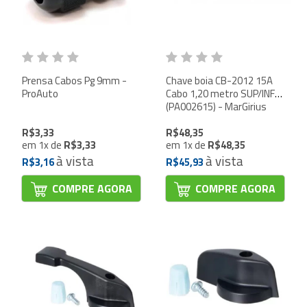
Prensa Cabos Pg 9mm -
Chave boia CB-2012 15A
ProAuto
Cabo 1,20 metro SUP/INF
(PA002615) - MarGirius
R$3,33
R$48,35
em
1
x
de
R$3,33
em
1
x
de
R$48,35
à vista
à vista
R$3,16
R$45,93
COMPRE AGORA
COMPRE AGORA