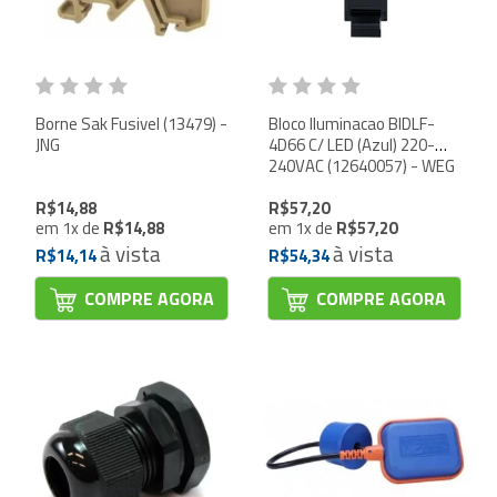
Borne Sak Fusivel (13479) -
Bloco Iluminacao BIDLF-
JNG
4D66 C/ LED (Azul) 220-
240VAC (12640057) - WEG
R$14,88
R$57,20
em
1
x
de
R$14,88
em
1
x
de
R$57,20
à vista
à vista
R$14,14
R$54,34
COMPRE AGORA
COMPRE AGORA