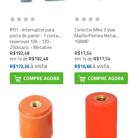
IP01 - Interruptor para
Conector Mike 3 Vias
porta de painel - 1 contato
Macho/Femea Metal
reversivel 10A - 120-
10AMP
250vca/cc - Metaltex
R$182,48
R$17,54
em
1
x
de
R$182,48
em
1
x
de
R$17,54
à vista
à vista
R$173,36
R$16,66
COMPRE AGORA
COMPRE AGORA