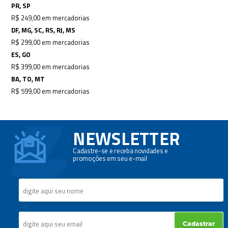
PR, SP
R$ 249,00 em mercadorias
DF, MG, SC, RS, RJ, MS
R$ 299,00 em mercadorias
ES, GO
R$ 399,00 em mercadorias
BA, TO, MT
R$ 599,00 em mercadorias
NEWSLETTER
Cadastre-se e receba novidades e
promoções em seu e-mail
Cadastrar