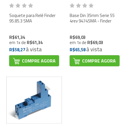
Soquete para Relé Finder
Base Din 35mm Serie 55
95.85.3 SMA
4rev 9474SMA - Finder
R$61,34
R$69,03
em
1
x
de
R$61,34
em
1
x
de
R$69,03
à vista
à vista
R$58,27
R$65,58
COMPRE AGORA
COMPRE AGORA