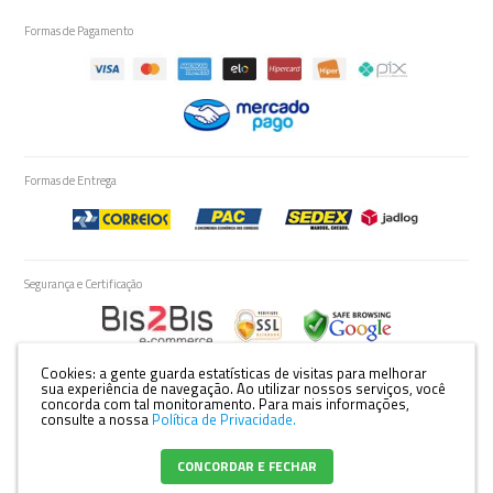
Formas de Pagamento
Formas de Entrega
Segurança e Certificação
Cookies: a gente guarda estatísticas de visitas para melhorar
sua experiência de navegação. Ao utilizar nossos serviços, você
concorda com tal monitoramento.
Para mais informações,
Razão Social: YAMAZAKI E CIA LTDA - EPP | CNPJ: 81.896.250/0001-53 | Rua:
consulte a nossa
Política de Privacidade.
São Salvador, 745 Bairro: Vila Ziober, Londrina-PR. |
Mapa do site
CONCORDAR E FECHAR
Crie sua loja virtual
com a melhor empresa de e-commerce do Brasil.