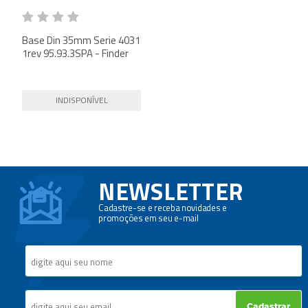
Base Din 35mm Serie 4031
1rev 95.93.3SPA - Finder
INDISPONÍVEL
NEWSLETTER
Cadastre-se e receba novidades e
promoções em seu e-mail
Cadastrar