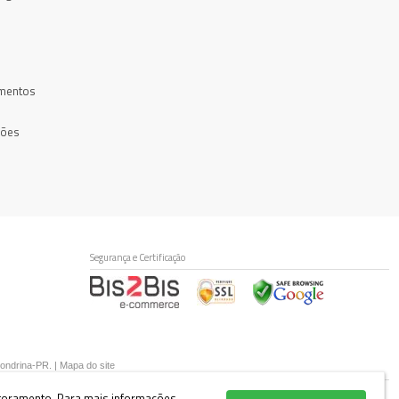
mentos
ções
Segurança e Certificação
Londrina-PR. |
Mapa do site
itoramento.
Para mais informações,