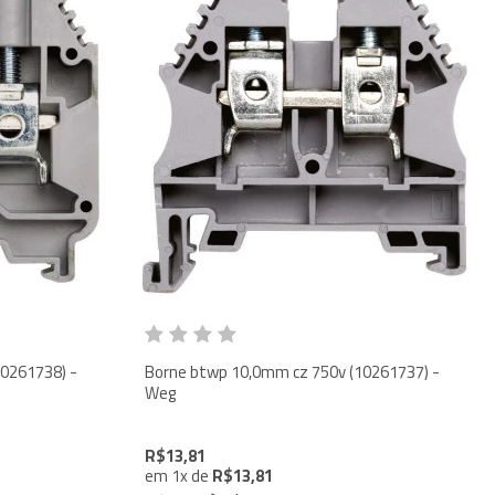
Borne btwp 10,0mm cz 750v (10261737) -
Weg
R$13,81
em
1
x
de
R$13,81