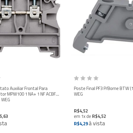
tato Auxiliar Frontal Para
Poste Final PF3 P/Borne BTW (
otor MPW100 1 NA+ 1 NF ACBF
WEG
- WEG
R$4,52
5,63
em
1
x
de
R$4,52
sta
à vista
R$4,29