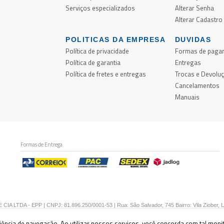
Serviços especializados
Alterar Senha
Alterar Cadastro
POLITICAS DA EMPRESA
DUVIDAS
Política de privacidade
Formas de paga
e
Política de garantia
Entregas
o
Política de fretes e entregas
Trocas e Devolu
e
Cancelamentos
e
Manuais
Formas de Entrega
CIA LTDA - EPP | CNPJ: 81.896.250/0001-53 | Rua: São Salvador, 745 Bairro: Vila Ziober, 
riência de navegação. Ao utilizar nossos serviços, você concorda com tal mon