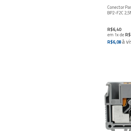
Conector Pa
R$6,40
em
1
x
de
R$
à vi
R$6,08