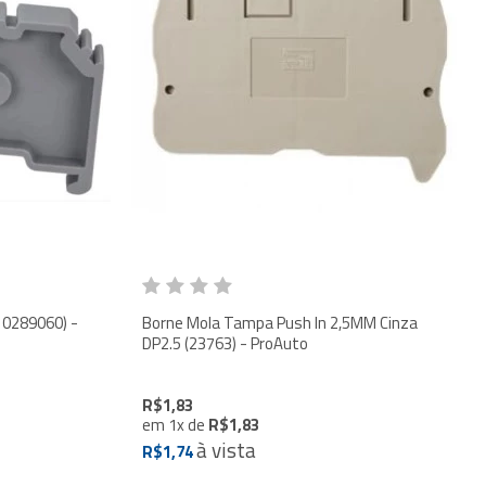
10289060) -
Borne Mola Tampa Push In 2,5MM Cinza
DP2.5 (23763) - ProAuto
R$1,83
em
1
x
de
R$1,83
à vista
R$1,74