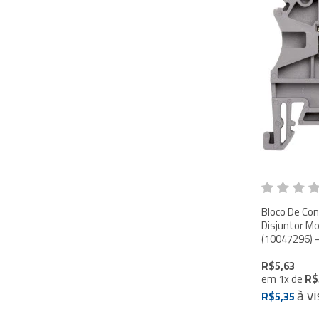
Bloco De Con
Disjuntor M
(10047296) 
R$5,63
em
1
x
de
R$
à vi
R$5,35