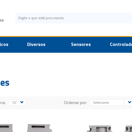
se
icos
Diversos
Sensores
Controlad
es
ina:
Ordenar por: