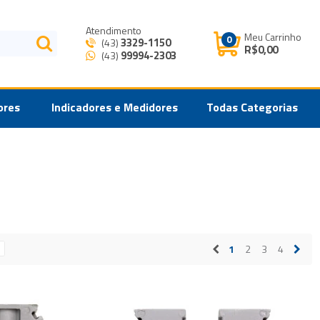
Atendimento
Meu Carrinho
0
3329-1150
(43)
R$0,00
99994-2303
(43)
ores
Indicadores e Medidores
Todas Categorias
1
2
3
4