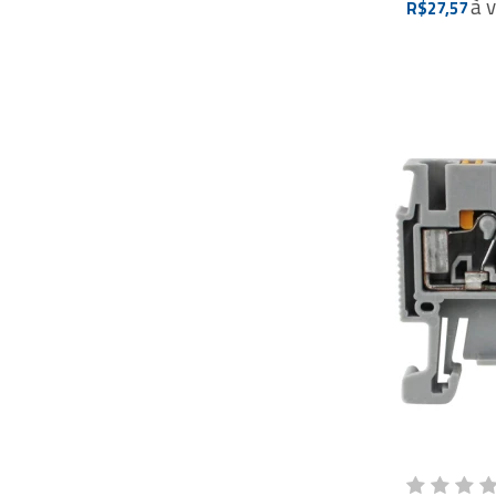
à 
R$27,57