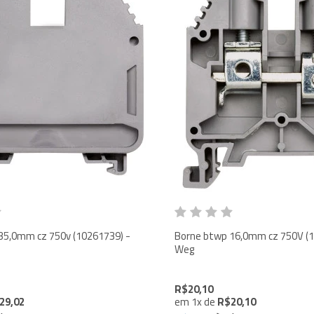
m cz 750v (10261739) -
Borne btwp 16,0mm cz 750V (10261738) -
Weg
R$20,10
29,02
em
1
x
de
R$20,10