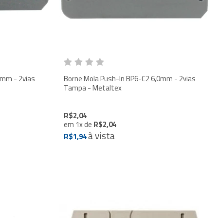
0mm - 2vias
Borne Mola Push-In BP6-C2 6,0mm - 2vias
Tampa - Metaltex
R$2,04
em
1
x
de
R$2,04
à vista
R$1,94