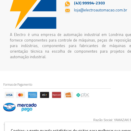
(43) 99994-2303
loja@electroautomacao.com.br
A Electro é uma empresa de automação industrial em Londrina qu
fornece componentes para controle de máquinas, peças de reposiçã
para indústrias, componentes para fabricantes de máquinas 
orientação técnica na escolha de componentes para projetos d
automação industrial.
Formas de Pagamento
Razão Social: YAMAZAKI E 
Cookies: a gente guarda estatísticas de visitas para melhorar sua expe