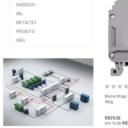
DIVERSOS
JNG
METALTEX
PROAUTO
WEG
Borne btwp 35,0m
Weg
R$29,02
em
1
x
de
R$