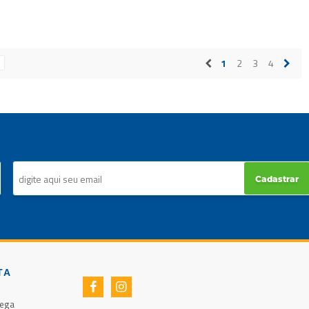
1
2
3
4
Cadastrar
TA
rega