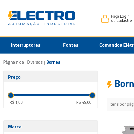
Faça
Login
ou
Cadastre-
Interruptores
Fontes
Comandos Elétr
Página Inicial
Diversos
Bornes
|
|
Preço
Born
R$ 1,00
R$ 48,00
Itens por pág
Marca