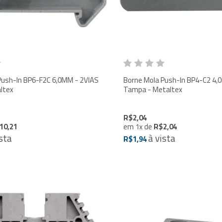
Push-In BP6-F2C 6,0MM - 2VIAS
Borne Mola Push-In BP4-C2 4,
ltex
Tampa - Metaltex
R$2,04
10,21
em
1
x
de
R$2,04
sta
à vista
R$1,94