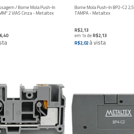
ssagem / Borne Mola Push-In
Borne Mola Push-In BP2-C2 2,
BP2-F2C 2,5MM² 2 VIAS Cinza - Metaltex
TAMPA - Metaltex
R$2,13
6,40
em
1
x
de
R$2,13
sta
à vista
R$2,02