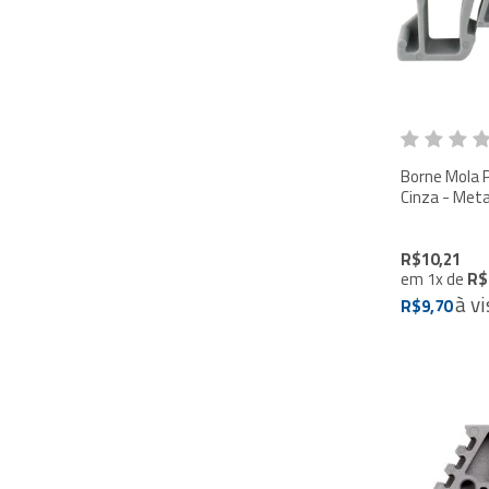
Borne Mola 
Cinza - Meta
R$10,21
em
1
x
de
R$
à vi
R$9,70