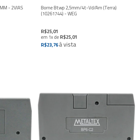
5MM - 2VIAS
Borne Btwp 2,5mm/4t-Vd/Am (Terra)
(10261744) - WEG
R$25,01
em
1
x
de
R$25,01
à vista
R$23,76