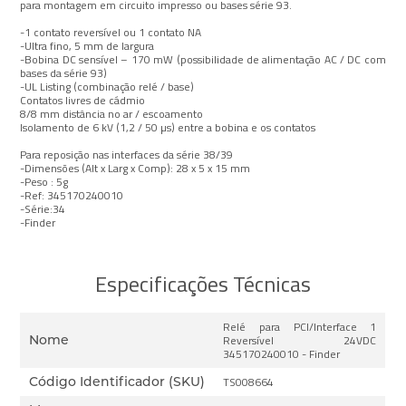
para montagem em circuito impresso ou bases série 93.
-1 contato reversível ou 1 contato NA
-Ultra fino, 5 mm de largura
-Bobina DC sensível – 170 mW (possibilidade de alimentação AC / DC com
bases da série 93)
-UL Listing (combinação relé / base)
Contatos livres de cádmio
8/8 mm distância no ar / escoamento
Isolamento de 6 kV (1,2 / 50 µs) entre a bobina e os contatos
Para reposição nas interfaces da série 38/39
-Dimensões (Alt x Larg x Comp): 28 x 5 x 15 mm
-Peso : 5g
-Ref: 345170240010
-Série:34
-Finder
Especificações Técnicas
Relé para PCI/Interface 1
Nome
Reversível 24VDC
345170240010 - Finder
Código Identificador (SKU)
TS008664