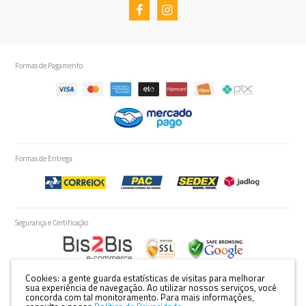
Formas de Pagamento
Formas de Entrega
Segurança e Certificação
Cookies: a gente guarda estatísticas de visitas para melhorar
sua experiência de navegação. Ao utilizar nossos serviços, você
concorda com tal monitoramento.
Para mais informações,
Razão Social: YAMAZAKI E CIA LTDA - EPP | CNPJ: 81.896.250/0001-53 | Rua: