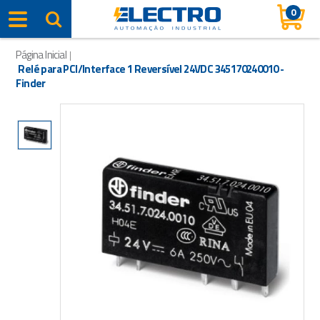
0
Página Inicial
|
Relé para PCI/Interface 1 Reversível 24VDC 345170240010 -
Finder