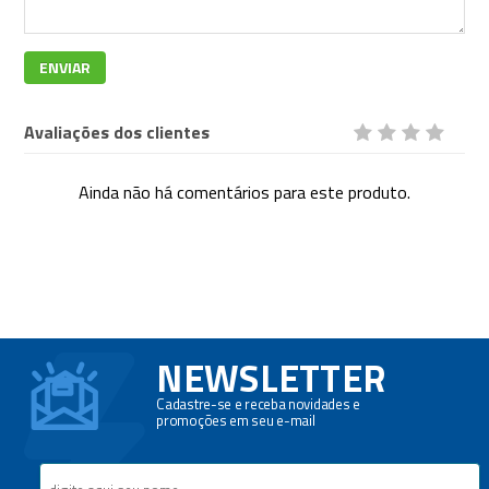
ENVIAR
Avaliações dos clientes
Ainda não há comentários para este produto.
NEWSLETTER
Cadastre-se e receba novidades e
promoções em seu e-mail