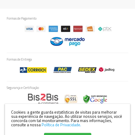
Formas de Pagamento
Formas de Entrega
Segurança e Certificação
Cookies: a gente guarda estatísticas de visitas para melhorar
sua experiência de navegação. Ao utilizar nossos serviços, você
concorda com tal monitoramento.
Para mais informações,
Razão Social: YAMAZAKI E CIA LTDA - EPP | CNPJ: 81.896.250/0001-53 | Rua:
consulte a nossa
Política de Privacidade.
São Salvador, 745 Bairro: Vila Ziober, Londrina-PR. |
Mapa do site