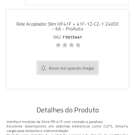
Rele Acoplador Slim HF41F + 41F-1Z-C2-1 24VDC
- 6A - ProAuto
SKU:
TS015441
Avise-me quando chegar
Detalhes do Produto
Interface modular da Série PR-41F com conexão a parafuso.
Excelente desempenho em sistemas eletrônicos como CLP’S, Driver’s,
cargas para sensores e instrumentação.