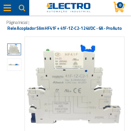
0
Página Inicial
|
Rele Acoplador Slim HF41F + 41F-1Z-C2-1 24VDC - 6A - ProAuto