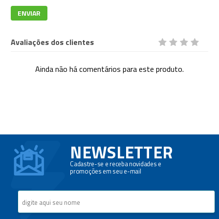
ENVIAR
Avaliações dos clientes
Ainda não há comentários para este produto.
NEWSLETTER
Cadastre-se e receba novidades e
promoções em seu e-mail