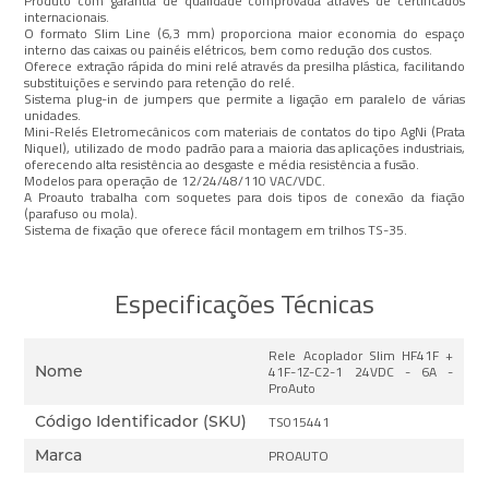
Produto com garantia de qualidade comprovada através de certificados
internacionais.
O formato Slim Line (6,3 mm) proporciona maior economia do espaço
interno das caixas ou painéis elétricos, bem como redução dos custos.
Oferece extração rápida do mini relé através da presilha plástica, facilitando
substituições e servindo para retenção do relé.
Sistema plug-in de jumpers que permite a ligação em paralelo de várias
unidades.
Mini-Relés Eletromecânicos com materiais de contatos do tipo AgNi (Prata
Niquel), utilizado de modo padrão para a maioria das aplicações industriais,
oferecendo alta resistência ao desgaste e média resistência a fusão.
Modelos para operação de 12/24/48/110 VAC/VDC.
A Proauto trabalha com soquetes para dois tipos de conexão da fiação
(parafuso ou mola).
Sistema de fixação que oferece fácil montagem em trilhos TS-35.
Especificações Técnicas
Rele Acoplador Slim HF41F +
Nome
41F-1Z-C2-1 24VDC - 6A -
ProAuto
Código Identificador (SKU)
TS015441
Marca
PROAUTO